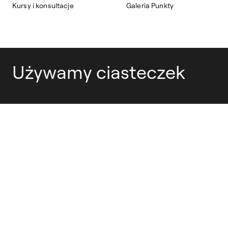
Kursy i konsultacje
Galeria Punkty
Używamy ciasteczek
Copyrights:
polityka prywatności
© 2020–2024 Akademia
ciasteczka
Sztuk
deklaracja dostępności
Pięknych w Warszawie
obsługa techniczna
Wszelkie prawa zastrzeżone.