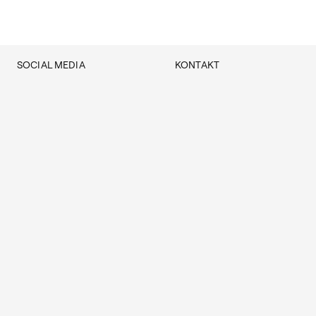
SOCIAL MEDIA
KONTAKT
Facebook
Dziekanat
Instagram
Dziekani
Galeria Punkty
Kierownik obiektu