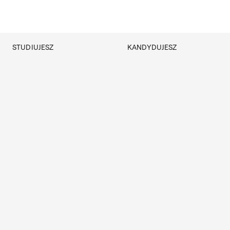
Przejdź do treści
STUDIUJESZ
KANDYDUJESZ
Akademus
Rekrutacja
Dział nauczania
Rejestracja on-line
ERASMUS+
Kursy i konsultacje
Samorząd studencki
Koła naukowe
Dokumenty