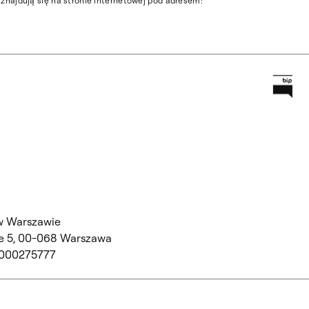
najdują się na stronie internetowej pod adresem:
Prz
Główną
w Warszawie
 5,
00-068 Warszawa
 000275777