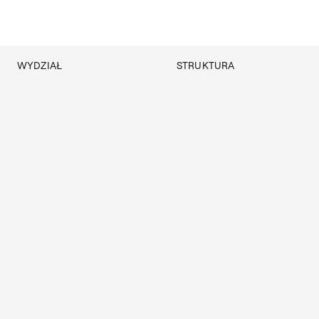
WYDZIAŁ
STRUKTURA
O wydziale
Struktura Wydziału
Program
Nasza Kadra
Historia
Władze
Strona archiwalna
Aktualności