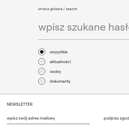
strona główna
/
search
Wyniki wys
wpisz szukane hasło
Wybierz kategorię, przełącz za pomocą strzałek
wszystkie
aktualności
osoby
dokumenty
NEWSLETTER
wpisz swój adres mailowy
podpisz zgo