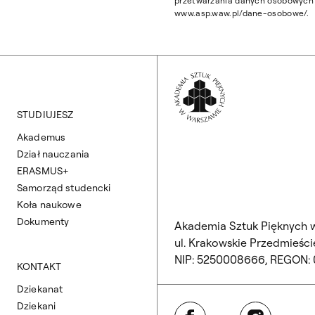
przetwarzania danych osobowych z
www.asp.waw.pl/dane-osobowe/.
Wróć na Stronę 
STUDIUJESZ
Akademus
Dział nauczania
ERASMUS+
Samorząd studencki
Koła naukowe
Dokumenty
Akademia Sztuk Pięknych 
ul. Krakowskie Przedmieście
NIP: 5250008666, REGON:
KONTAKT
Dziekanat
Dziekani
Facebook
Instagram