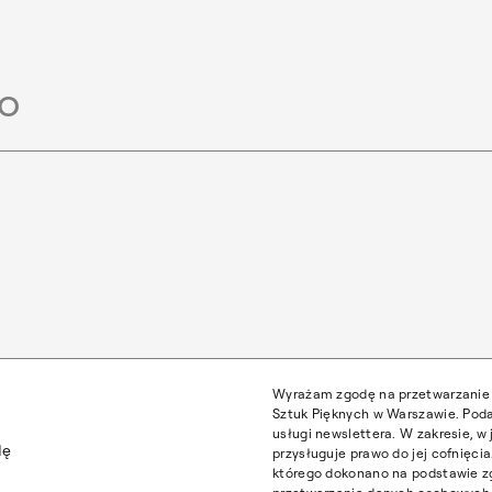
zukiwania
Wyrażam zgodę na przetwarzanie 
Sztuk Pięknych w Warszawie. Poda
usługi newslettera. W zakresie, 
dę
przysługuje prawo do jej cofnięc
którego dokonano na podstawie z