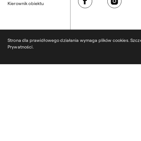
Kierownik obiektu
Strona dla prawidłowego działania wymaga plików cookies. Szcze
Prywatności.
Portiernia
tel. 22 320 02 00
projekt:
syfonstudio
development:
owls department